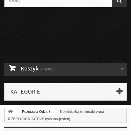
Koszyk
(pusty)
KATEGORIE
Pozostała Odzież
Kominiarka termoaktywna
REBELHORN ACTIVE (wiosna-jesień)