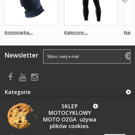
Kominiarka...
Kalesony...
Nakła
Newsletter
Kategorie
SKLEP
Informacja
MOTOCYKLOWY
MOTO OZGA używa
Moje konto
plików cookies.