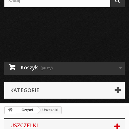
Koszyk
(pusty)
KATEGORIE
Części
Uszczelki
USZCZELKI