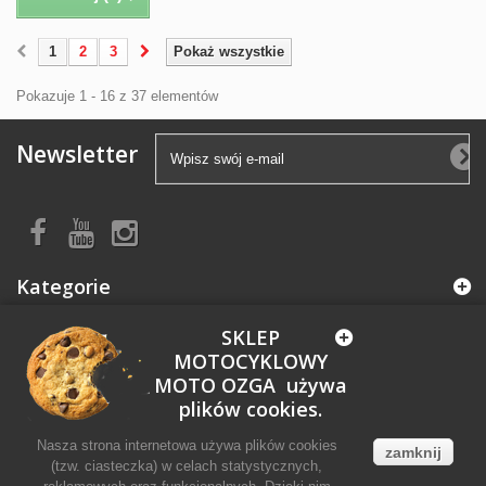
1
2
3
Pokaż wszystkie
Pokazuje 1 - 16 z 37 elementów
Newsletter
Kategorie
SKLEP
Informacja
MOTOCYKLOWY
MOTO OZGA używa
Moje konto
plików cookies.
Nasza strona internetowa używa plików cookies
zamknij
Informacja o sklepie
(tzw. ciasteczka) w celach statystycznych,