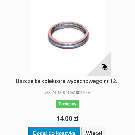
Uszczelka kolektora wydechowego nr 12...
735 74 45 S410510012007
Dostępny
14.00 zł
Dodaj do koszyka
Więcej