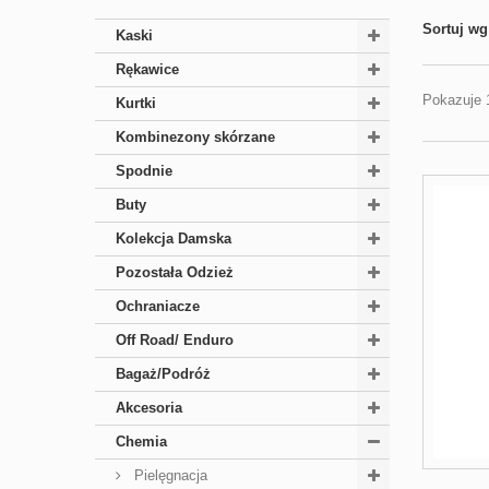
Sortuj wg
Kaski
Rękawice
Pokazuje 1
Kurtki
Kombinezony skórzane
Spodnie
Buty
Kolekcja Damska
Pozostała Odzież
Ochraniacze
Off Road/ Enduro
Bagaż/Podróż
Akcesoria
Chemia
Pielęgnacja