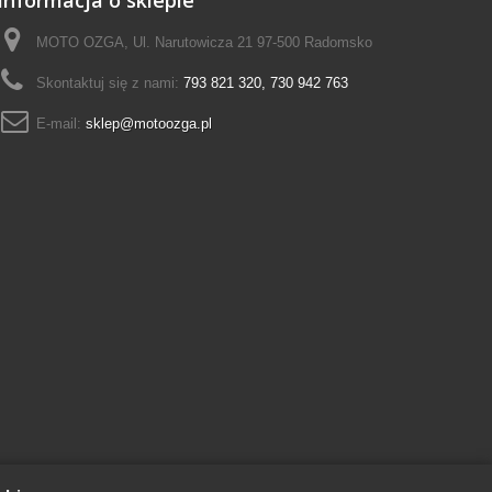
Informacja o sklepie
MOTO OZGA, Ul. Narutowicza 21 97-500 Radomsko
Skontaktuj się z nami:
793 821 320, 730 942 763
E-mail:
sklep@motoozga.pl