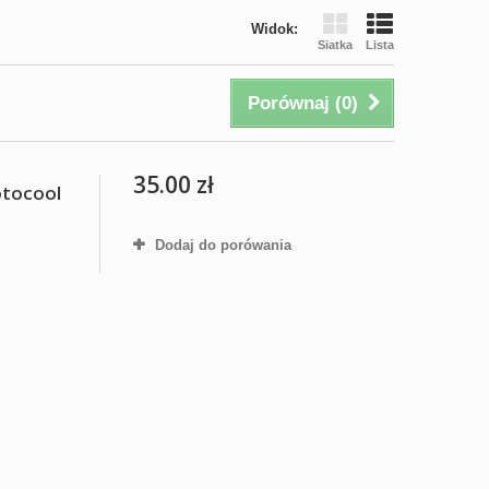
Widok:
Siatka
Lista
Porównaj (
0
)
35.00 zł
otocool
Dodaj do porówania