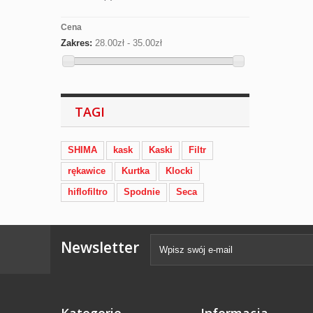
Cena
Zakres:
28.00zł - 35.00zł
TAGI
SHIMA
kask
Kaski
Filtr
rękawice
Kurtka
Klocki
hiflofiltro
Spodnie
Seca
Newsletter