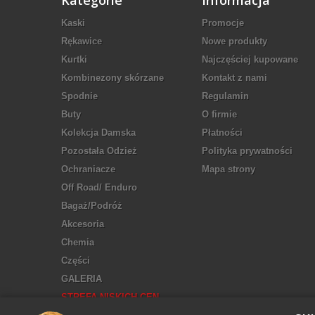
Kategorie
Informacja
Kaski
Promocje
Rękawice
Nowe produkty
Kurtki
Najczęściej kupowane
Kombinezony skórzane
Kontakt z nami
Spodnie
Regulamin
Buty
O firmie
Kolekcja Damska
Płatności
Pozostała Odzież
Polityka prywatności
Ochraniacze
Mapa strony
Off Road/ Enduro
Bagaż/Podróż
Akcesoria
Chemia
Części
GALERIA
STREFA NISKICH CEN