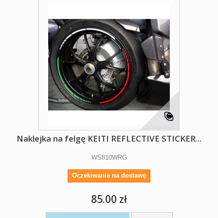
Naklejka na felgę KEITI REFLECTIVE STICKER...
WS810WRG
Oczekiwanie na dostawę
85.00 zł