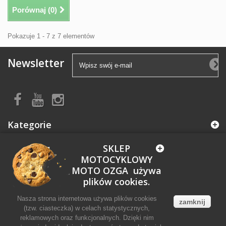
Porównaj (
0
)
Pokazuje 1 - 7 z 7 elementów
Newsletter
Kategorie
SKLEP
Informacja
MOTOCYKLOWY
MOTO OZGA używa
Moje konto
plików cookies.
Nasza strona internetowa używa plików cookies
zamknij
Informacja o sklepie
(tzw. ciasteczka) w celach statystycznych,
reklamowych oraz funkcjonalnych. Dzięki nim