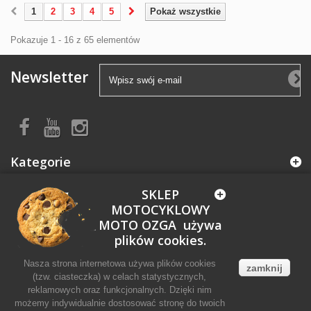
1
2
3
4
5
Pokaż wszystkie
Pokazuje 1 - 16 z 65 elementów
Newsletter
Kategorie
SKLEP
Informacja
MOTOCYKLOWY
MOTO OZGA używa
Moje konto
plików cookies.
Nasza strona internetowa używa plików cookies
zamknij
Informacja o sklepie
(tzw. ciasteczka) w celach statystycznych,
reklamowych oraz funkcjonalnych. Dzięki nim
możemy indywidualnie dostosować stronę do twoich