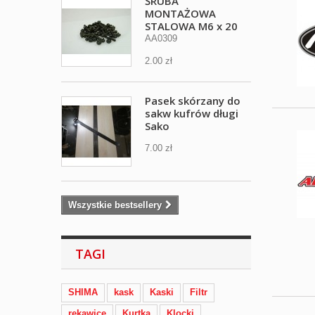
ŚRUBA
MONTAŻOWA
STALOWA M6 x 20
AA0309
2.00 zł
Pasek skórzany do
sakw kufrów długi
Sako
7.00 zł
Wszystkie bestsellery
TAGI
SHIMA
kask
Kaski
Filtr
rękawice
Kurtka
Klocki