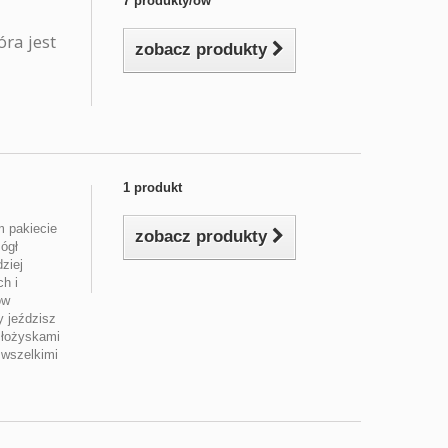
7 produkty/ów
óra jest
zobacz produkty
1 produkt
 pakiecie
zobacz produkty
ógł
dziej
h i
ów
y jeździsz
 łożyskami
 wszelkimi