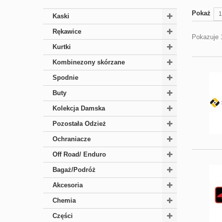
Pokaż
1
Kaski
Rękawice
Pokazuje 
Kurtki
Kombinezony skórzane
Spodnie
Buty
Kolekcja Damska
Pozostała Odzież
Ochraniacze
Off Road/ Enduro
Bagaż/Podróż
Akcesoria
Chemia
Części