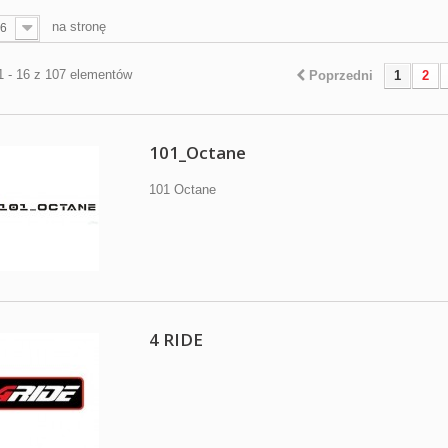
na stronę
6
1 - 16 z 107 elementów
Poprzedni
1
2
101_Octane
101 Octane
4 RIDE