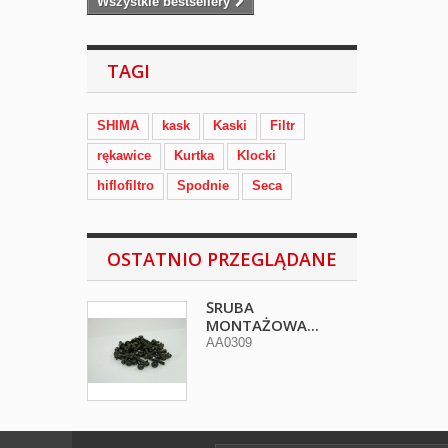
Wszystkie bestsellery
TAGI
SHIMA
kask
Kaski
Filtr
rękawice
Kurtka
Klocki
hiflofiltro
Spodnie
Seca
OSTATNIO PRZEGLĄDANE
ŚRUBA
MONTAŻOWA...
AA0309