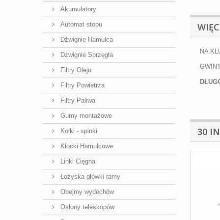
Akumulatory
Automat stopu
WIĘC
Dźwignie Hamulca
NA KL
Dżwignie Sprzęgła
GWI
Filtry Oleju
DŁUG
Filtry Powietrza
Filtry Paliwa
Gumy montażowe
30 I
Kołki - spinki
Klocki Hamulcowe
Linki Cięgna
Łożyska główki ramy
Obejmy wydechów
Osłony teleskopów