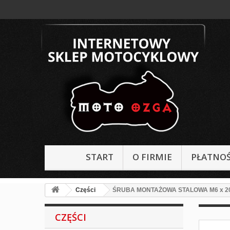
START
O FIRMIE
PŁATNOŚ
Części
ŚRUBA MONTAŻOWA STALOWA M6 x 2
CZĘŚCI