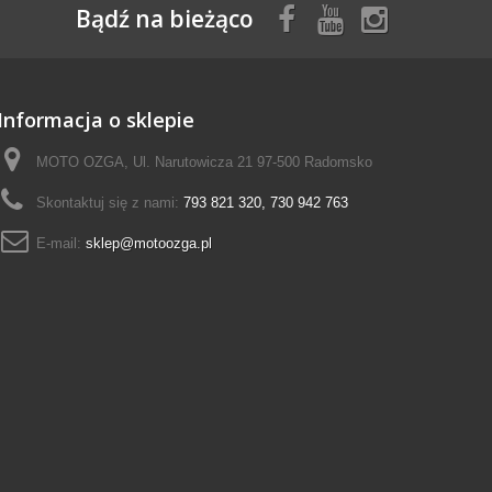
Bądź na bieżąco
Informacja o sklepie
MOTO OZGA, Ul. Narutowicza 21 97-500 Radomsko
Skontaktuj się z nami:
793 821 320, 730 942 763
E-mail:
sklep@motoozga.pl