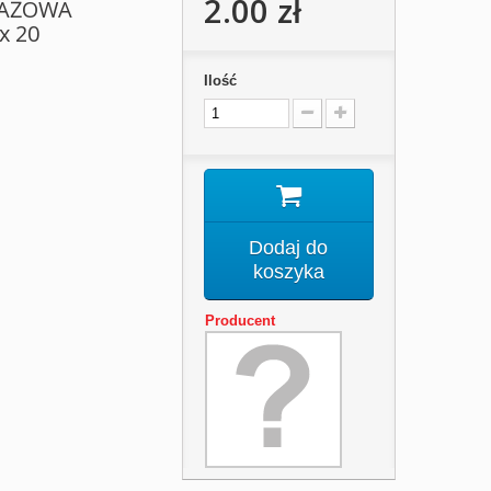
2.00 zł
AŻOWA
x 20
Ilość
Dodaj do
koszyka
Producent