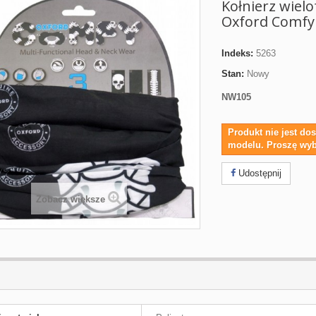
Kołnierz wiel
Oxford Comfy
Indeks:
5263
Stan:
Nowy
NW105
Produkt nie jest d
modelu. Proszę wyb
Udostępnij
Zobacz większe