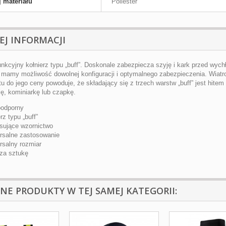
 materiału
Poliester
EJ INFORMACJI
unkcyjny kołnierz typu „buff”. Doskonale zabezpiecza szyję i kark przed wychł
mamy możliwość dowolnej konfiguracji i optymalnego zabezpieczenia. Wiatroo
tu do jego ceny powoduje, że składający się z trzech warstw „buff” jest hitem
ję, kominiarkę lub czapkę.
roodporny
erz typu „buff”
resujące wzornictwo
ersalne zastosowanie
rsalny rozmiar
 za sztukę
NNE PRODUKTY W TEJ SAMEJ KATEGORII: