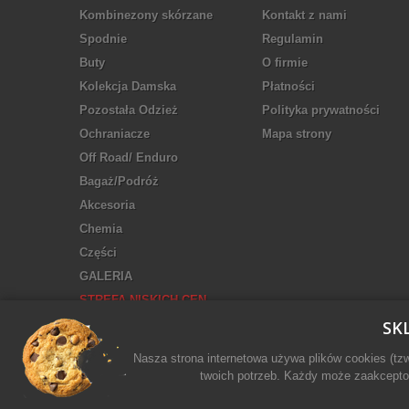
Kombinezony skórzane
Kontakt z nami
Spodnie
Regulamin
Buty
O firmie
Kolekcja Damska
Płatności
Pozostała Odzież
Polityka prywatności
Ochraniacze
Mapa strony
Off Road/ Enduro
Bagaż/Podróż
Akcesoria
Chemia
Części
GALERIA
STREFA NISKICH CEN
SK
Nasza strona internetowa używa plików cookies (tz
twoich potrzeb. Każdy może zaakceptow