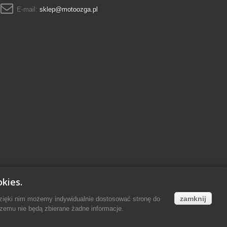
E-mail:
sklep@motoozga.pl
kies.
zamknij
Dzięki nim możemy indywidualnie dostosować stronę do
zemu nie będą zbierane żadne informacje.