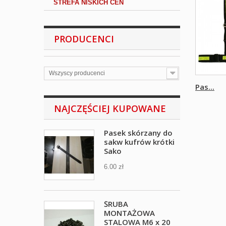
STREFA NISKICH CEN
PRODUCENCI
Wszyscy producenci
Pas...
NAJCZĘŚCIEJ KUPOWANE
Pasek skórzany do
sakw kufrów krótki
Sako
6.00 zł
ŚRUBA
MONTAŻOWA
STALOWA M6 x 20