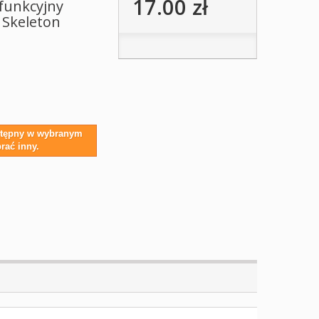
17.00 zł
ofunkcyjny
 Skeleton
ostępny w wybranym
rać inny.