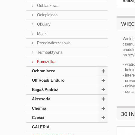
Rodzaj
Odblaskowa
Ocieplająca
WIĘC
Okulary
Maski
Wielof
Przeciwdeszczowa
czemu 
produk
Termoaktywna
na szy
Kamizelka
- wiat
- kołni
Ochraniacze
- inte
Off Road/ Enduro
- uniw
- uniwe
Bagaż/Podróż
- cena
Akcesoria
Chemia
30 I
Części
GALERIA