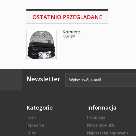
OSTATNIO PRZEGLĄDANE
Kołnierz...
NW105
Newsletter
Kategorie
Informacja
Kaski
Promocje
Rękawice
Nowe produkty
Kurtki
Najczęściej kupowane