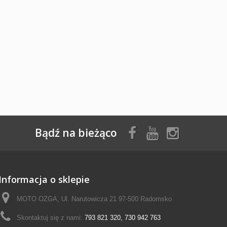
Bądź na bieżąco
Informacja o sklepie
MOTO OZGA, Ul. Narutowicza 21 97-500 Radomsko
Skontaktuj się z nami:
793 821 320, 730 942 763