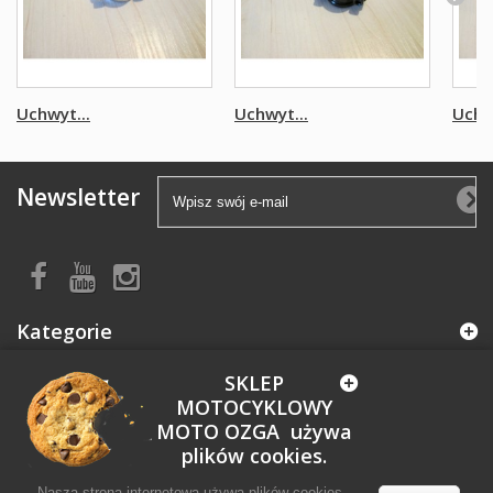
Uchwyt...
Uchwyt...
Uchw
Newsletter
Kategorie
SKLEP
Informacja
MOTOCYKLOWY
MOTO OZGA używa
Moje konto
plików cookies.
Nasza strona internetowa używa plików cookies