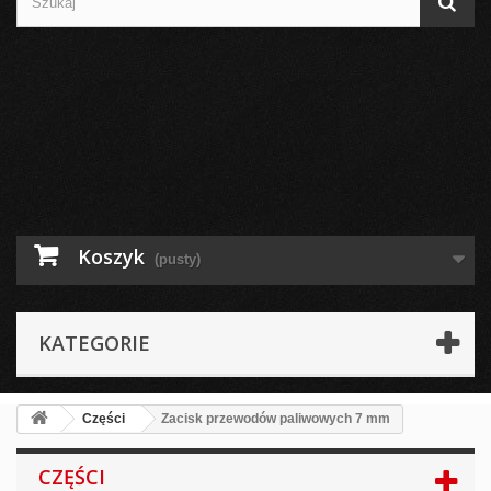
Koszyk
(pusty)
KATEGORIE
Części
Zacisk przewodów paliwowych 7 mm
CZĘŚCI