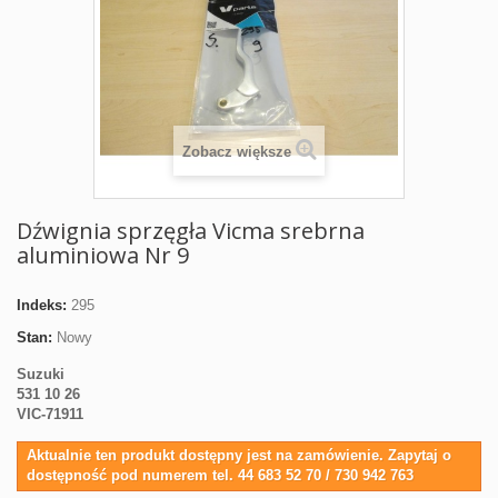
Zobacz większe
Dźwignia sprzęgła Vicma srebrna
aluminiowa Nr 9
Indeks:
295
Stan:
Nowy
Suzuki
531 10 26
VIC-71911
Aktualnie ten produkt dostępny jest na zamówienie. Zapytaj o
dostępność pod numerem tel. 44 683 52 70 / 730 942 763