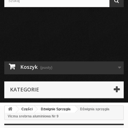
Koszyk
(pusty)
KATEGORIE
Części
Dżwignie Sprzęgła
Dźwignia sprzęgła
Vicma srebrna aluminiowa Nr 9