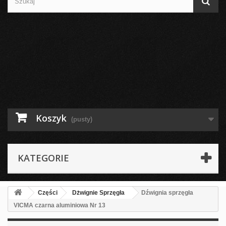
Koszyk
(pusty)
KATEGORIE
Części
Dżwignie Sprzęgła
Dźwignia sprzęgła
VICMA czarna aluminiowa Nr 13