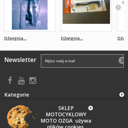
Dźwignia...
Dźwignia...
Dźwig
Newsletter
Kategorie
SKLEP
Informacja
MOTOCYKLOWY
MOTO OZGA używa
Moje konto
plików cookies.