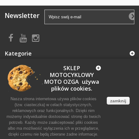
Newsletter
Kategorie
SKLEP
Informacja
MOTOCYKLOWY
MOTO OZGA używa
Moje konto
plików cookies.
Nasza strona internetowa używa plików cookies
zamknij
Informacja o sklepie
(tzw. ciasteczka) w celach statystycznych,
reklamowych oraz funkcjonalnych. Dzięki nim
możemy indywidualnie dostosować stronę do twoich
potrzeb. Każdy może zaakceptować pliki cookies
albo ma możliwość wyłączenia ich w przeglądarce,
dzięki czemu nie będą zbierane żadne informacje.