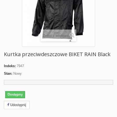
Zobacz większe
Kurtka przeciwdeszczowe BIKET RAIN Black
Indeks:
7947
Stan:
Nowy
Dostępny
Udostępnij