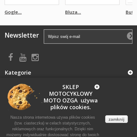
Gogle...
Bluza...
Buty.
Newsletter
Kategorie
SKLEP
Informacja
MOTOCYKLOWY
MOTO OZGA używa
Moje konto
plików cookies.
Nasza strona internetowa używa plików cookies
zamknij
Informacja o sklepie
(tzw. ciasteczka) w celach statystycznych,
reklamowych oraz funkcjonalnych. Dzięki nim
możemy indywidualnie dostosować stronę do twoich