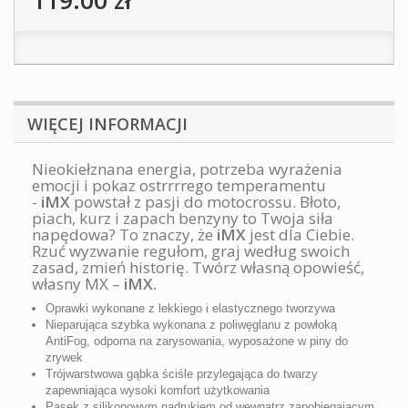
119.00 zł
WIĘCEJ INFORMACJI
Nieokiełznana energia, potrzeba wyrażenia
emocji i pokaz ostrrrrego temperamentu
-
iMX
powstał z pasji do motocrossu. Błoto,
piach, kurz i zapach benzyny to Twoja siła
napędowa? To znaczy, że
iMX
jest dla Ciebie.
Rzuć wyzwanie regułom, graj według swoich
zasad, zmień historię. Twórz własną opowieść,
własny MX –
iMX.
Oprawki wykonane z lekkiego i elastycznego tworzywa
Nieparująca szybka wykonana z poliwęglanu z powłoką
AntiFog, odporna na zarysowania, wyposażone w piny do
zrywek
Trójwarstwowa gąbka ściśle przylegająca do twarzy
zapewniająca wysoki komfort użytkowania
Pasek z silikonowym nadrukiem od wewnątrz zapobiegającym