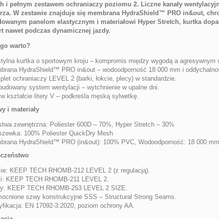
h i pełnym zestawem ochraniaczy poziomu 2. Liczne kanały wentylacyjne
rza. W zestawie znajduje się membrana HydraShield™ PRO in&out, chro
owanym panelom elastycznym i materiałowi Hyper Stretch, kurtka dopas
t nawet podczas dynamicznej jazdy.
ego warto?
tylna kurtka o sportowym kroju – kompromis między wygodą a agresywnym
brana HydraShield™ PRO in&out – wodoodporność 18 000 mm i oddychalnoś
let ochraniaczy LEVEL 2 (barki, łokcie, plecy) w standardzie.
udowany system wentylacji – wytchnienie w upalne dni.
 w kształcie litery V – podkreśla męską sylwetkę.
y i materiały
twa zewnętrzna: Poliester 600D – 70%, Hyper Stretch – 30%
szewka: 100% Poliester QuickDry Mesh
brana HydraShield™ PRO (in&out): 100% PVC, Wodoodporność: 18 000 mm,
eczeństwo
cie: KEEP TECH RHOMB-212 LEVEL 2 (z regulacją).
ki: KEEP TECH RHOMB-211 LEVEL 2.
cy: KEEP TECH RHOMB-253 LEVEL 2 SIZE.
cnione szwy konstrukcyjne SSS – Structural Strong Seams.
yfikacja: EN 17092-3:2020, poziom ochrony AA.
acja