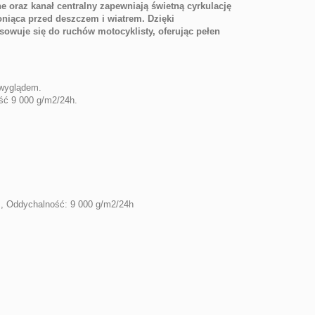
 oraz kanał centralny zapewniają świetną cyrkulację
niąca przed deszczem i wiatrem. Dzięki
owuje się do ruchów motocyklisty, oferując pełen
 wyglądem.
ć 9 000 g/m2/24h.
 Oddychalność: 9 000 g/m2/24h