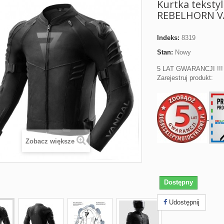
Kurtka teksty
REBELHORN VA
Indeks:
8319
Stan:
Nowy
5 LAT GWARANCJI !!!
Zarejestruj produkt:
Zobacz większe
Dostępny
Udostępnij