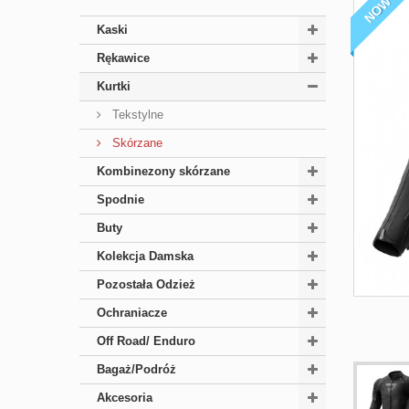
NOWY
Kaski
Rękawice
Kurtki
Tekstylne
Skórzane
Kombinezony skórzane
Spodnie
Buty
Kolekcja Damska
Pozostała Odzież
Ochraniacze
Off Road/ Enduro
Bagaż/Podróż
Akcesoria