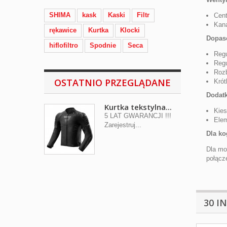
SHIMA
kask
Kaski
Filtr
Cent
Kana
rękawice
Kurtka
Klocki
Dopas
hiflofiltro
Spodnie
Seca
Regu
Regu
Rozb
OSTATNIO PRZEGLĄDANE
Krót
Dodatk
Kurtka tekstylna...
Kies
5 LAT GWARANCJI !!!
Elem
Zarejestruj...
Dla ko
Dla mot
połącz
30 I