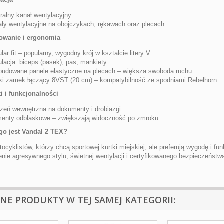
ralny kanał wentylacyjny.
ły wentylacyjne na obojczykach, rękawach oraz plecach.
owanie i ergonomia
lar fit – popularny, wygodny krój w kształcie litery V.
lacja: biceps (pasek), pas, mankiety.
udowane panele elastyczne na plecach – większa swoboda ruchu.
ki zamek łączący 8VST (20 cm) – kompatybilność ze spodniami Rebelhorn.
i i funkcjonalności
zeń wewnętrzna na dokumenty i drobiazgi.
enty odblaskowe – zwiększają widoczność po zmroku.
go jest Vandal 2 TEX?
ocyklistów, którzy chcą sportowej kurtki miejskiej, ale preferują wygodę i f
enie agresywnego stylu, świetnej wentylacji i certyfikowanego bezpieczeństw
NNE PRODUKTY W TEJ SAMEJ KATEGORII: