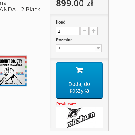
899.00 zł
lna
NDAL 2 Black
Ilość
Rozmiar
L
Dodaj do
koszyka
Producent