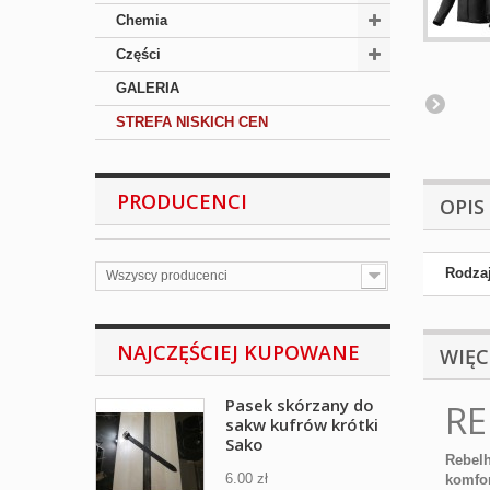
Chemia
Części
GALERIA
STREFA NISKICH CEN
PRODUCENCI
OPIS
Rodzaj
Wszyscy producenci
NAJCZĘŚCIEJ KUPOWANE
WIĘC
Pasek skórzany do
RE
sakw kufrów krótki
Sako
Rebelh
6.00 zł
komfor