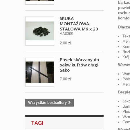
barkac
powiet
rozbud
ŚRUBA
komfor
MONTAŻOWA
Dlacz
STALOWA M6 x 20
AA0309
Teks
Mem
2.00 zł
Komp
Rozb
Krój
Pasek skórzany do
sakw kufrów długi
Warstw
Sako
Wars
7.00 zł
Pod
Mem
Bezpi
Łok
Wszystkie bestsellery
Bar
Ple
Wzmo
TAGI
Cert
Wentyl