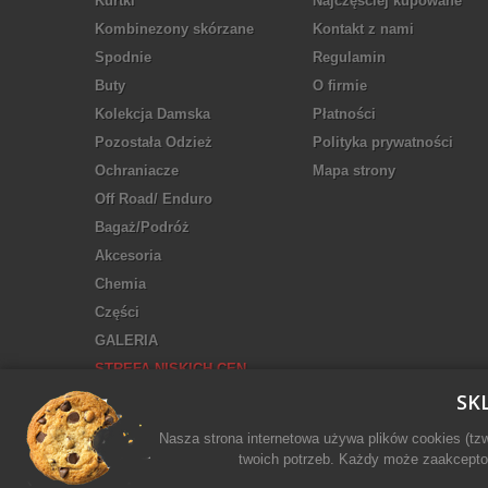
Kurtki
Najczęściej kupowane
Kombinezony skórzane
Kontakt z nami
Spodnie
Regulamin
Buty
O firmie
Kolekcja Damska
Płatności
Pozostała Odzież
Polityka prywatności
Ochraniacze
Mapa strony
Off Road/ Enduro
Bagaż/Podróż
Akcesoria
Chemia
Części
GALERIA
STREFA NISKICH CEN
SK
Nasza strona internetowa używa plików cookies (tz
twoich potrzeb. Każdy może zaakceptow