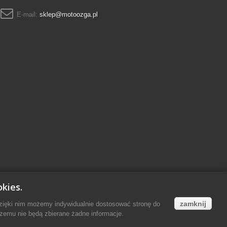
E-mail:
sklep@motoozga.pl
kies.
zamknij
Dzięki nim możemy indywidualnie dostosować stronę do
zemu nie będą zbierane żadne informacje.