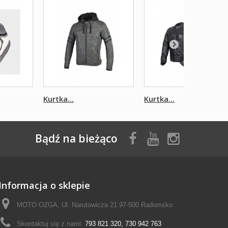
Kurtka...
Kurtka...
Bądź na bieżąco
Informacja o sklepie
MOTO OZGA, Ul. Narutowicza 21 97-500 Radomsko
Skontaktuj się z nami:
793 821 320, 730 942 763