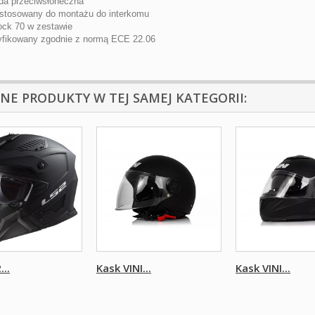
da przeciwsłoneczna
stosowany do montażu do interkomu
ock 70 w zestawie
yfikowany zgodnie z normą ECE 22.06
NNE PRODUKTY W TEJ SAMEJ KATEGORII:
...
Kask VINI...
Kask VINI...