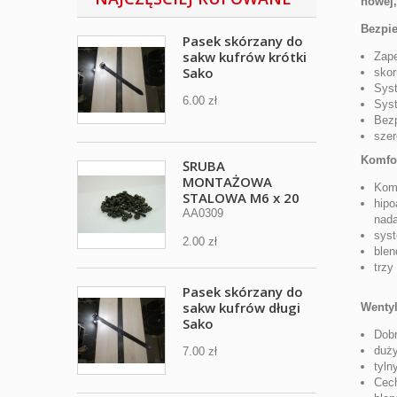
nowej,
Bezpi
Pasek skórzany do
sakw kufrów krótki
Zape
Sako
skor
Syst
6.00 zł
Syst
Bezp
szer
Komfo
ŚRUBA
MONTAŻOWA
Komf
STALOWA M6 x 20
hipo
AA0309
nada
syst
2.00 zł
blen
trzy
Pasek skórzany do
sakw kufrów długi
Wentyl
Sako
Dobr
duży
7.00 zł
tyln
Cec