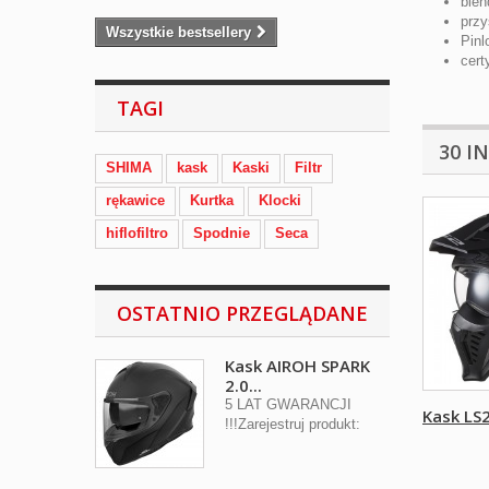
blen
przy
Wszystkie bestsellery
Pinl
cert
TAGI
30 I
SHIMA
kask
Kaski
Filtr
rękawice
Kurtka
Klocki
hiflofiltro
Spodnie
Seca
OSTATNIO PRZEGLĄDANE
Kask AIROH SPARK
2.0...
5 LAT GWARANCJI
Kask LS2
!!!Zarejestruj produkt: