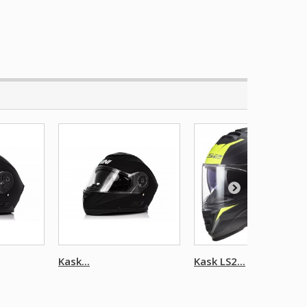
Kask...
Kask LS2...