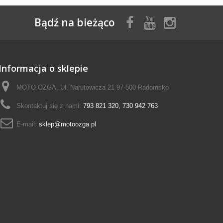
Bądź na bieżąco
Informacja o sklepie
MOTO OZGA, Ul. Narutowicza 21 97-500 Radomsko
Skontaktuj się z nami:
793 821 320, 730 942 763
E-mail:
sklep@motoozga.pl