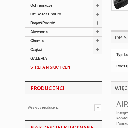
Ochraniacze
Off Road/ Enduro
Bagaż/Podróż
Akcesoria
OPIS
Chemia
Części
Typ k
GALERIA
Rodzaj
STREFA NISKICH CEN
PRODUCENCI
WIĘC
AI
Wszyscy producenci
Integr
komfor
Posiad
NAJCZĘŚCIEJ KUPOWANE