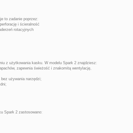
je to zadanie poprzez:
rforację i ścieralność
uderzeń rotacyjnych
eniu z użytkowania kasku. W modelu Spark 2 znajdziesz:
zapachów, zapewnia świeżość i znakomitą wentylację,
 bez używania narzędzi;
dni;
ku Spark 2 zastosowano: