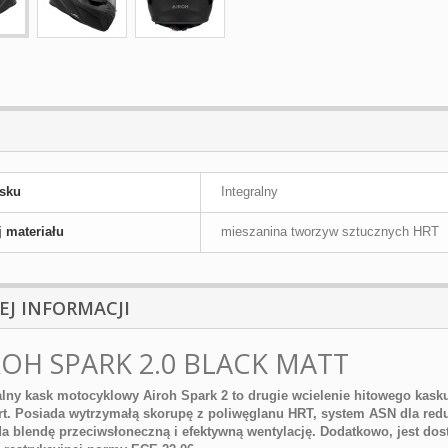
asku
Integralny
 materiału
mieszanina tworzyw sztucznych HRT
EJ INFORMACJI
ROH SPARK 2.0 BLACK MATT
alny kask motocyklowy Airoh Spark 2 to drugie wcielenie hitowego kask
t. Posiada wytrzymałą skorupę z poliwęglanu HRT, system ASN dla redukc
a blendę przeciwsłoneczną i efektywną wentylację. Dodatkowo, jest d