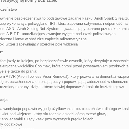
 restrykcyjnej normy ECE 22.06.
eczeństwo
wnienie bezpieczeństwa to podstawowe zadanie kasku. Airoh Spark 2 realizu
upę wykonaną z poliwęglanu HRT, która zapewnia sztywność i odporność na pe
em ASN - Airoh Sliding Net System – gwarantujący ochronę przed skutkami 
em A.E.F.R. umożliwiający awaryjne wyjęcie poduszek policzkowych
ieczne i łatwe w obsłudze zapięcie mikrometryczne
oki wizjer zapewniający szerokie pole widzenia
rt
ort jazdy to kolejny, po bezpieczeństwie czynnik, który decyduje o zadowol
alergiczną wyściółkę Coolmax, która chroni przed powstawaniem przykrych 
je się także do prania;
em ATVR (Airoh Toolless Visor Removal), który pozwala na demontaż wizjera
dę przeciwsłoneczną chroniącą oczy i poprawiającą widoczność w słoneczne 
 rozmiary skorupy, dzięki którym łatwiej dopasować kask do kształtu głowy.
acja
a wentylacja poprawia wygodę użytkowania i bezpieczeństwo, dlatego w kas
 wlot nad wizjerem, który skutecznie chłodzi górną część głowy;
y spoiler stabilizujący kask przy wyższych prędkościach.
hy dodatkowe