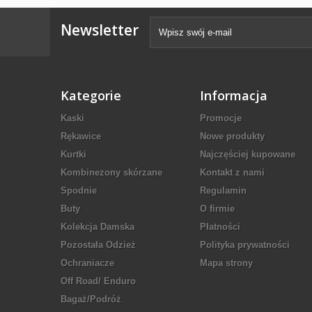
Newsletter
Kategorie
Informacja
Kaski
Promocje
Rękawice
Nowe produkty
Kurtki
Najczęściej kupowane
Kombinezony skórzane
Kontakt z nami
Spodnie
Regulamin
Buty
O firmie
Kolekcja Damska
Płatności
Pozostała Odzież
Polityka prywatności
Ochraniacze
Mapa strony
Off Road/ Enduro
Bagaż/Podróż