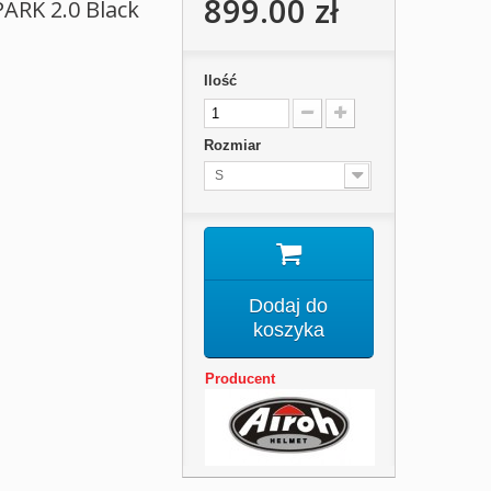
899.00 zł
ARK 2.0 Black
Ilość
Rozmiar
S
Dodaj do
koszyka
Producent