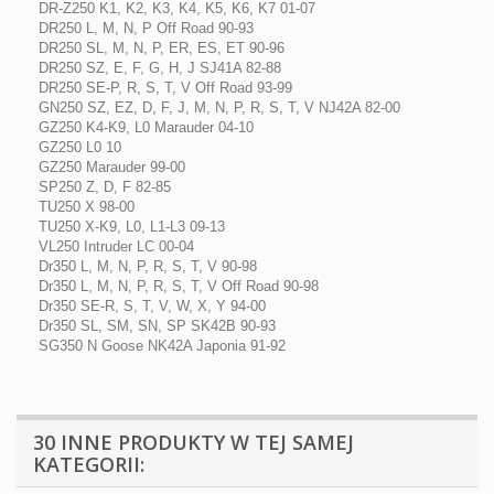
DR-Z250 K1, K2, K3, K4, K5, K6, K7 01-07
DR250 L, M, N, P Off Road 90-93
DR250 SL, M, N, P, ER, ES, ET 90-96
DR250 SZ, E, F, G, H, J SJ41A 82-88
DR250 SE-P, R, S, T, V Off Road 93-99
GN250 SZ, EZ, D, F, J, M, N, P, R, S, T, V NJ42A 82-00
GZ250 K4-K9, L0 Marauder 04-10
GZ250 L0 10
GZ250 Marauder 99-00
SP250 Z, D, F 82-85
TU250 X 98-00
TU250 X-K9, L0, L1-L3 09-13
VL250 Intruder LC 00-04
Dr350 L, M, N, P, R, S, T, V 90-98
Dr350 L, M, N, P, R, S, T, V Off Road 90-98
Dr350 SE-R, S, T, V, W, X, Y 94-00
Dr350 SL, SM, SN, SP SK42B 90-93
SG350 N Goose NK42A Japonia 91-92
30 INNE PRODUKTY W TEJ SAMEJ
KATEGORII: