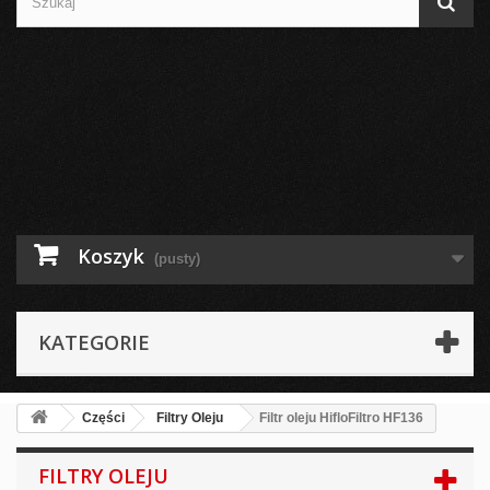
Koszyk
(pusty)
KATEGORIE
Części
Filtry Oleju
Filtr oleju HifloFiltro HF136
FILTRY OLEJU