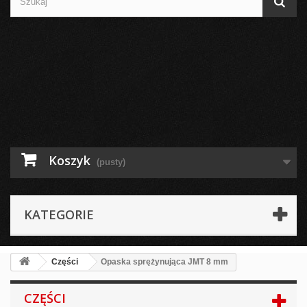
Koszyk
(pusty)
KATEGORIE
Części
Opaska sprężynująca JMT 8 mm
CZĘŚCI