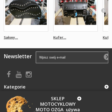
Sakwy...
Kufer...
Kufer
Newsletter
Kategorie
SKLEP
Informacja
MOTOCYKLOWY
MOTO OZGA używa