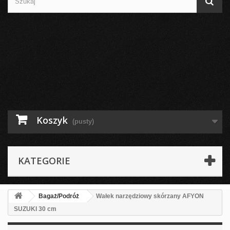
Koszyk
(pusty)
KATEGORIE
Bagaż/Podróż
Wałek narzędziowy skórzany AFYON
SUZUKI 30 cm