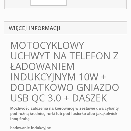
WIĘCEJ INFORMACJI
MOTOCYKLOWY
UCHWYT NA TELEFON Z
ŁADOWANIEM
INDUKCYJNYM 10W +
DODATKOWO GNIAZDO
USB QC 3.0 + DASZEK
Możliwość założenia na kierownicę w zestawie dwa cybanty
pod różną średnicę rurki lub pod lusterko albo jakąkolwiek
inną śrubę.
Ładowanie indukcyjne