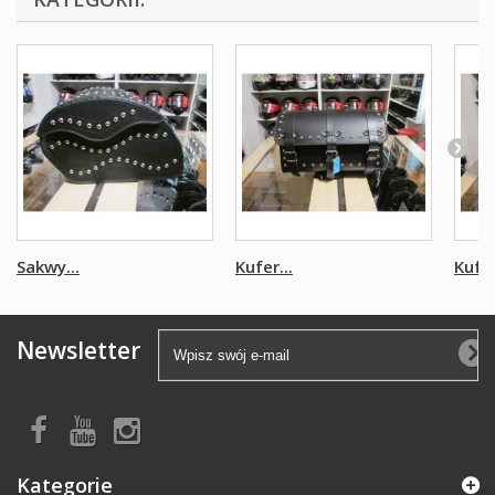
Sakwy...
Kufer...
Kufer
Newsletter
Kategorie