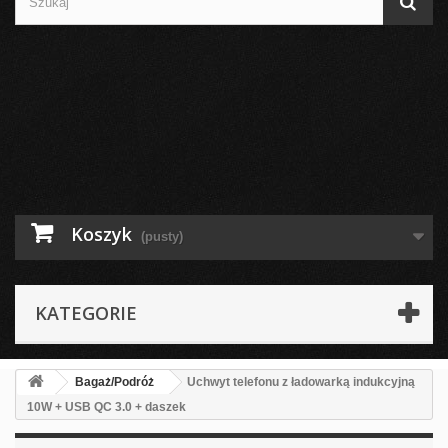
Koszyk
(pusty)
KATEGORIE
Bagaż/Podróż
Uchwyt telefonu z ładowarką indukcyjną
10W + USB QC 3.0 + daszek