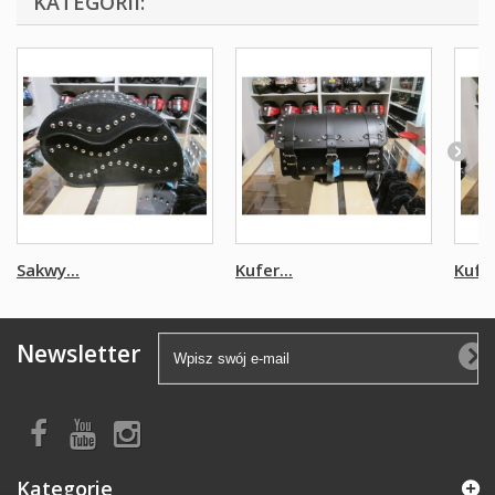
KATEGORII:
Sakwy...
Kufer...
Kufer
Newsletter
Kategorie