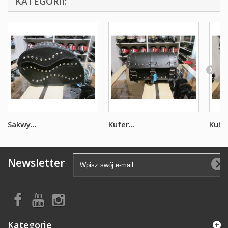
KATEGORII:
Sakwy...
Kufer...
Kufer
Newsletter
Kategorie