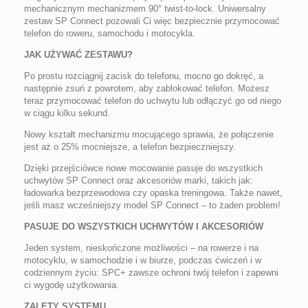
mechanicznym mechanizmem 90° twist-to-lock. Uniwersalny
zestaw SP Connect pozowali Ci więc bezpiecznie przymocować
telefon do roweru, samochodu i motocykla.
JAK UŻYWAĆ ZESTAWU?
Po prostu rozciągnij zacisk do telefonu, mocno go dokręć, a
następnie zsuń z powrotem, aby zablokować telefon. Możesz
teraz przymocować telefon do uchwytu lub odłączyć go od niego
w ciągu kilku sekund.
Nowy kształt mechanizmu mocującego sprawia, że połączenie
jest aż o 25% mocniejsze, a telefon bezpieczniejszy.
Dzięki przejściówce nowe mocowanie pasuje do wszystkich
uchwytów SP Connect oraz akcesoriów marki, takich jak:
ładowarka bezprzewodowa czy opaska treningowa. Także nawet,
jeśli masz wcześniejszy model SP Connect – to żaden problem!
PASUJE DO WSZYSTKICH UCHWYTÓW I AKCESORIÓW
Jeden system, nieskończone możliwości – na rowerze i na
motocyklu, w samochodzie i w biurze, podczas ćwiczeń i w
codziennym życiu: SPC+ zawsze ochroni twój telefon i zapewni
ci wygodę użytkowania.
ZALETY SYSTEMU